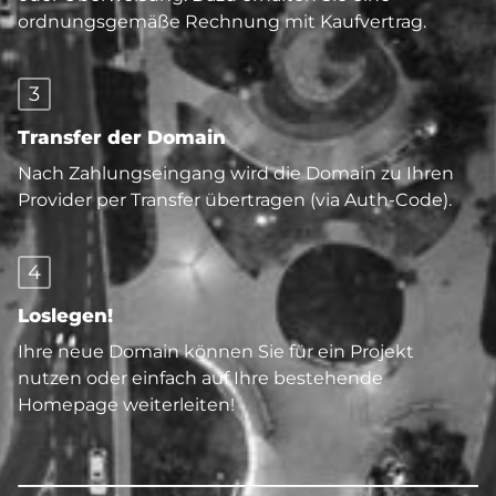
ordnungsgemäße Rechnung mit Kaufvertrag.
3
Transfer der Domain
Nach Zahlungseingang wird die Domain zu Ihren
Provider per Transfer übertragen (via Auth-Code).
4
Loslegen!
Ihre neue Domain können Sie für ein Projekt
nutzen oder einfach auf Ihre bestehende
Homepage weiterleiten!